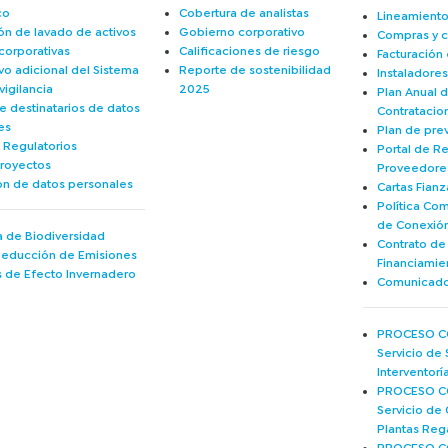
co
Cobertura de analistas
Lineamiento
ón de lavado de activos
Gobierno corporativo
Compras y c
 corporativas
Calificaciones de riesgo
Facturación 
vo adicional del Sistema
Reporte de sostenibilidad
Instaladore
igilancia
2025
Plan Anual 
e destinatarios de datos
Contratacio
es
Plan de pre
 Regulatorios
Portal de Re
royectos
Proveedore
ón de datos personales
Cartas Fianz
Política Co
de Conexió
 de Biodiversidad
Contrato d
Reducción de Emisiones
Financiamie
 de Efecto Invernadero
Comunicado
PROCESO CO
Servicio de 
Interventor
PROCESO CO
Servicio de 
Plantas Reg