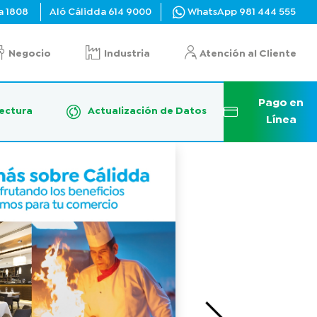
a
1808
Aló Cálidda
614 9000
WhatsApp
981 444 555
Negocio
Industria
Atención al Cliente
Pago en
ectura
Actualización de Datos
Línea