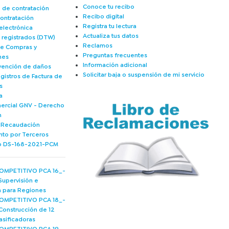
Conoce tu recibo
 de contratación
Recibo digital
ontratación
Registra tu lectura
electrónica
Actualiza tus datos
s registrados (DTW)
Reclamos
de Compras y
Preguntas frecuentes
nes
Información adicional
vención de daños
Solicitar baja o suspensión de mi servicio
gistros de Factura de
s
a
mercial GNV - Derecho
n
e Recaudación
nto por Terceros
 DS-168-2021-PCM
MPETITIVO PCA 16_-
Supervisión e
ía para Regiones
MPETITIVO PCA 18_-
Construcción de 12
asificadoras