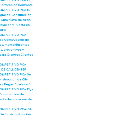
MPETITIVO PCA 19_-
Perforación Horizontal
MPETITIVO PCA 15_-
egral de Construcción
 Suministro de skids,
talación y Puesta en
ERPs
OMPETITIVO PCA
 de Construcción de
nas, mantenimientos
s, preventivos y
 para Grandes Clientes
OMPETITIVO PCA
O DE CALL CENTER
OMPETITIVO PCA 06
nstruccion de City
tas Regasificadoras"
MPETITIVO PCA 13_-
 Construcción de
e Redes de acero de
OMPETITIVO PCA-01-
A Servicio atención