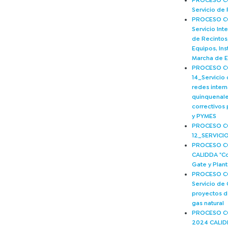
PROCESO CO
Servicio de 
PROCESO CO
Servicio Int
de Recintos,
Equipos, Ins
Marcha de 
PROCESO C
14_Servicio
redes inter
quinquenale
correctivos
y PYMES
PROCESO C
12_SERVICI
PROCESO C
CALIDDA "Co
Gate y Plan
PROCESO CO
Servicio de
proyectos d
gas natural
PROCESO C
2024 CALIDD