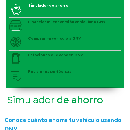
Simulador de ahorro
Financiar mi conversión vehicular a GNV
Comprar mi vehiculo a GNV
Estaciones que venden GNV
Revisiones periódicas
Simulador
​de a​horro​
Conoce cuánto ahorra tu vehículo usando
GNV