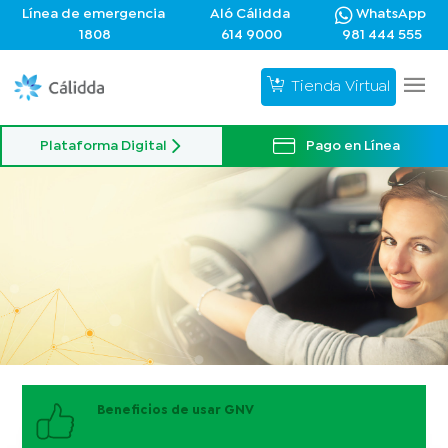
Línea de emergencia
Aló Cálidda
WhatsApp
1808
614 9000
981 444 555
Tienda Virtual
Plataforma Digital
Pago en Línea
Beneficios de usar GNV