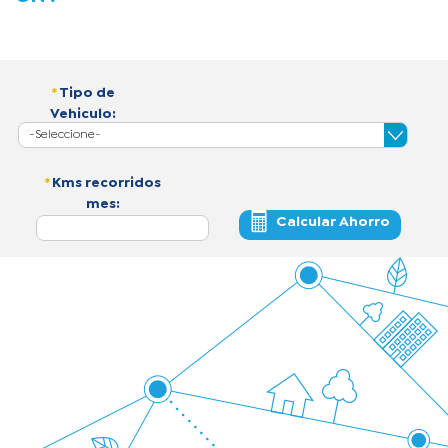
*
Tipo de
Vehiculo:
*
Kms recorridos
mes:
🖩
Calcular Ahorro