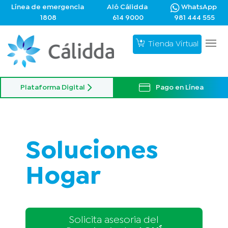
Línea de emergencia
Aló Cálidda
WhatsApp
1808
614 9000
981 444 555
Tienda Virtual
Plataforma Digital
Pago en Línea
Soluciones
Hogar
Solicita asesoria del