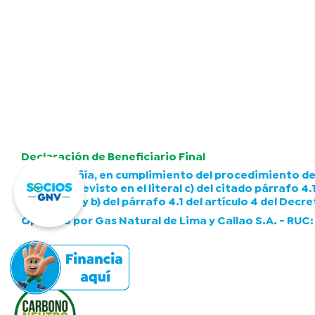
Declaración de Beneficiario Final
La Compañía, en cumplimiento del procedimiento de de
superior previsto en el literal c) del citado párrafo 4
literales a) y b) del párrafo 4.1 del artículo 4 del De
Operado por Gas Natural de Lima y Callao S.A. - RU