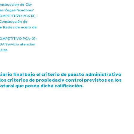
nstruccion de City
tas Regasificadoras"
MPETITIVO PCA 13_-
 Construcción de
e Redes de acero de
OMPETITIVO PCA-01-
A Servicio atención
cias
ario final bajo el criterio de puesto administrativo
 los criterios de propiedad y control previstos en los
natural que posea dicha calificación.