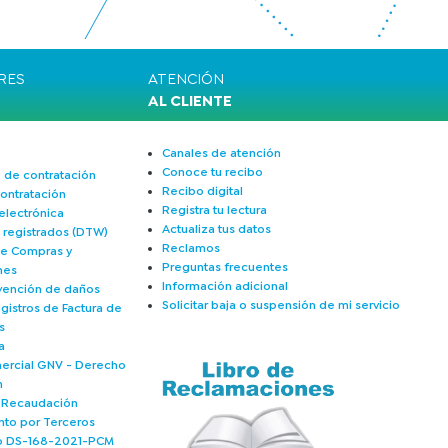
RES
ATENCIÓN
AL CLIENTE
Canales de atención
Conoce tu recibo
 de contratación
Recibo digital
ontratación
Registra tu lectura
electrónica
Actualiza tus datos
s registrados (DTW)
Reclamos
de Compras y
Preguntas frecuentes
nes
Información adicional
vención de daños
Solicitar baja o suspensión de mi servicio
gistros de Factura de
s
a
mercial GNV - Derecho
n
e Recaudación
nto por Terceros
 DS-168-2021-PCM