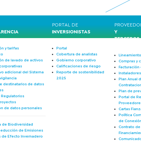
PORTAL DE
PROVEEDO
ARENCIA
INVERSIONISTAS
Y
TERCEROS
n y tarifas
Portal
co
Cobertura de analistas
Lineamiento
ón de lavado de activos
Gobierno corporativo
Compras y c
 corporativas
Calificaciones de riesgo
Facturación 
vo adicional del Sistema
Reporte de sostenibilidad
Instaladore
igilancia
2025
Plan Anual 
e destinatarios de datos
Contratacio
es
Plan de pre
 Regulatorios
Portal de Re
royectos
Proveedore
ón de datos personales
Cartas Fianz
Política Co
de Conexió
 de Biodiversidad
Contrato d
Reducción de Emisiones
Financiamie
 de Efecto Invernadero
Comunicado