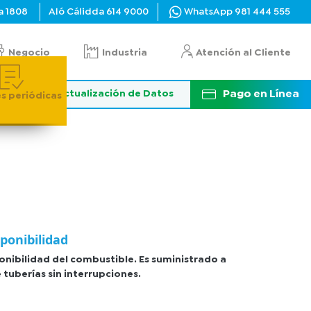
a
1808
Aló Cálidda
614 9000
WhatsApp
981 444 555
Negocio
Industria
Atención al Cliente
Pago en Línea
Actualización de Datos
s periódicas
sponibilidad
onibilidad del combustible. Es suministrado a
 tuberías sin interrupciones.