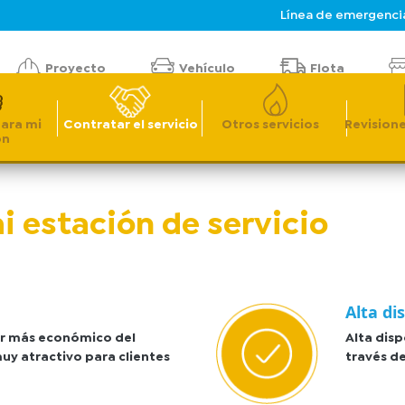
Línea de emergenci
Proyecto
Vehículo
Flota
Tienda Virtual
Recibo Digital
Autolectura
para mi
Contratar el servicio
Otros servicios
Revisione
ón
mi estación de servicio
Alta di
ar más económico del
Alta disp
uy atractivo para clientes
través de