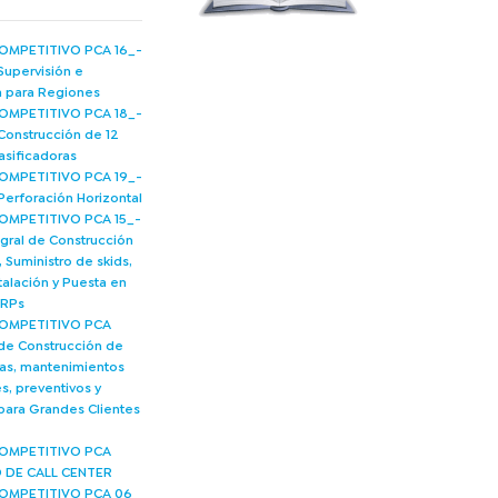
MPETITIVO PCA 16_-
Supervisión e
ía para Regiones
MPETITIVO PCA 18_-
Construcción de 12
asificadoras
MPETITIVO PCA 19_-
Perforación Horizontal
MPETITIVO PCA 15_-
egral de Construcción
 Suministro de skids,
talación y Puesta en
ERPs
OMPETITIVO PCA
 de Construcción de
nas, mantenimientos
s, preventivos y
 para Grandes Clientes
OMPETITIVO PCA
O DE CALL CENTER
OMPETITIVO PCA 06