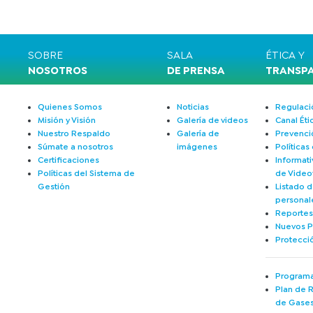
SOBRE
SALA
ÉTICA Y
NOSOTROS
DE PRENSA
TRANSP
Quienes Somos
Noticias
Regulació
Misión y Visión
Galería de videos
Canal Éti
Nuestro Respaldo
Galería de
Prevenci
Súmate a nosotros
imágenes
Políticas
Certificaciones
Informati
Políticas del Sistema de
de Videov
Gestión
Listado d
personal
Reportes
Nuevos P
Protecci
Programa
Plan de 
de Gases