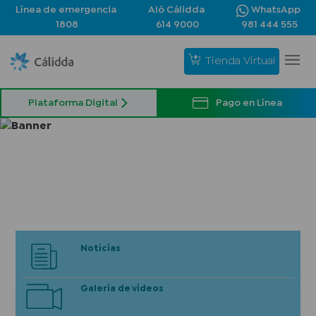
Línea de emergencia
Aló Cálidda
WhatsApp
1808
614 9000
981 444 555
Tienda Virtual
Plataforma Digital
Pago en Línea
Noticias
Galería de videos