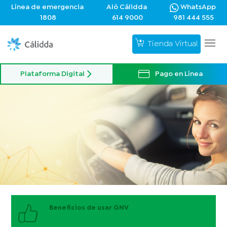
Línea de emergencia
Aló Cálidda
WhatsApp
1808
614 9000
981 444 555
Tienda Virtual
Plataforma Digital
Pago en Línea
Beneficios de usar GNV