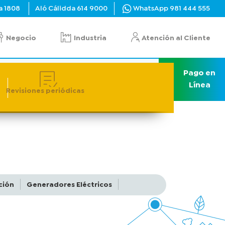
a
1808
Aló Cálidda
614 9000
WhatsApp
981 444 555
Negocio
Industria
Atención al Cliente
Pago en
ectura
Actualización de Datos
Línea
Revisiones ​periódicas
ción
Generadores Eléctricos