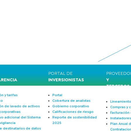
PORTAL DE
PROVEEDO
ARENCIA
INVERSIONISTAS
Y
TERCEROS
n y tarifas
Portal
co
Cobertura de analistas
Lineamiento
ón de lavado de activos
Gobierno corporativo
Compras y c
 corporativas
Calificaciones de riesgo
Facturación 
vo adicional del Sistema
Reporte de sostenibilidad
Instaladore
igilancia
2025
Plan Anual 
e destinatarios de datos
Contratacio