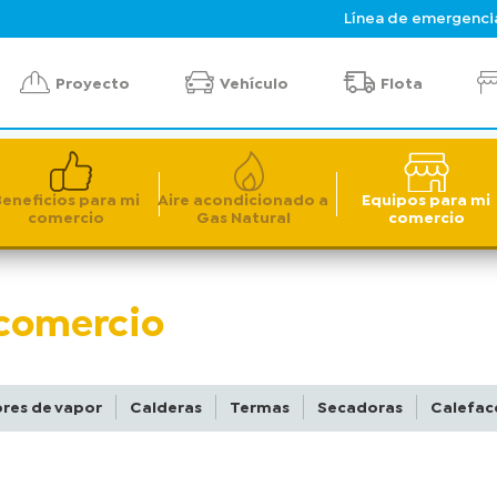
Línea de emergenci
Proyecto
Vehículo
Flota
Recibo Digital
Autol
Tienda Virtual
eneficios para mi
Aire acondicionado a​
Equipos para mi
comercio
Gas Natural
comercio
comercio
res de vapor
Calderas
Termas
Secadoras
Calefac