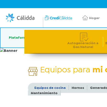
Hogar
Oficina Virtual
Plataforma Digital
Autogeneración a​
B
Gas Natural
Equipos para
mi 
Equipos de cocina
Hornos
Generado
Mantenimiento