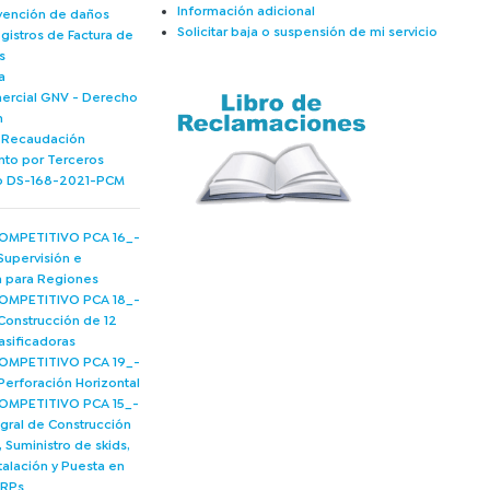
Información adicional
vención de daños
Solicitar baja o suspensión de mi servicio
gistros de Factura de
s
a
mercial GNV - Derecho
n
e Recaudación
nto por Terceros
 DS-168-2021-PCM
MPETITIVO PCA 16_-
Supervisión e
ía para Regiones
MPETITIVO PCA 18_-
Construcción de 12
asificadoras
MPETITIVO PCA 19_-
Perforación Horizontal
MPETITIVO PCA 15_-
egral de Construcción
 Suministro de skids,
talación y Puesta en
ERPs