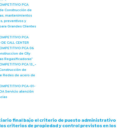
OMPETITIVO PCA
 de Construcción de
nas, mantenimientos
s, preventivos y
 para Grandes Clientes
OMPETITIVO PCA
O DE CALL CENTER
OMPETITIVO PCA 06
nstruccion de City
tas Regasificadoras"
MPETITIVO PCA 13_-
 Construcción de
e Redes de acero de
OMPETITIVO PCA-01-
A Servicio atención
cias
ario final bajo el criterio de puesto administrativo
 los criterios de propiedad y control previstos en los