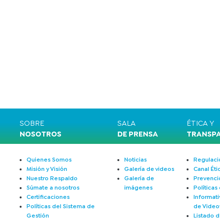
SOBRE
SALA
ÉTICA Y
NOSOTROS
DE PRENSA
TRANSP
Quienes Somos
Noticias
Regulació
Misión y Visión
Galería de videos
Canal Éti
Nuestro Respaldo
Galería de
Prevenci
Súmate a nosotros
imágenes
Políticas
Certificaciones
Informati
Políticas del Sistema de
de Videov
Gestión
Listado d