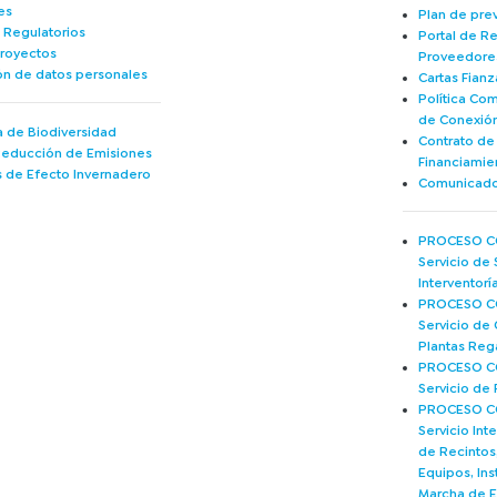
es
Plan de pre
 Regulatorios
Portal de Re
royectos
Proveedore
ón de datos personales
Cartas Fianz
Política Co
de Conexió
 de Biodiversidad
Contrato d
Reducción de Emisiones
Financiamie
 de Efecto Invernadero
Comunicado
PROCESO CO
Servicio de 
Interventor
PROCESO CO
Servicio de 
Plantas Reg
PROCESO CO
Servicio de 
PROCESO CO
Servicio Int
de Recintos,
Equipos, Ins
Marcha de 