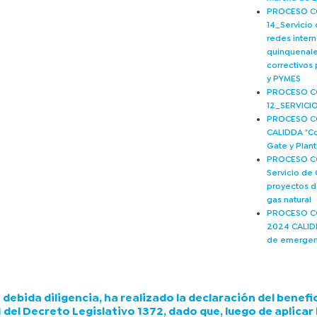
PROCESO C
14_Servicio
redes inter
quinquenale
correctivos
y PYMES
PROCESO C
12_SERVICI
PROCESO C
CALIDDA "Co
Gate y Plan
PROCESO CO
Servicio de
proyectos d
gas natural
PROCESO C
2024 CALIDD
de emergen
bida diligencia, ha realizado la declaración del benefici
.1 del Decreto Legislativo 1372, dado que, luego de aplicar